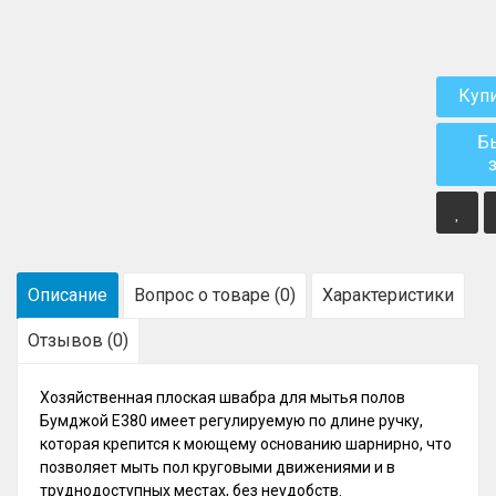
Куп
Б
Описание
Вопрос о товаре (0)
Характеристики
Отзывов (0)
Хозяйственная плоская швабра для мытья полов
Бумджой Е380 имеет регулируемую по длине ручку,
которая крепится к моющему основанию шарнирно, что
позволяет мыть пол круговыми движениями и в
труднодоступных местах, без неудобств.