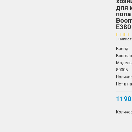
хозя
для 
пола
Boo
E380
Написа
Бренд:
BoomJo
Модель
80005
Наличие
Нет в н
1190
Количе