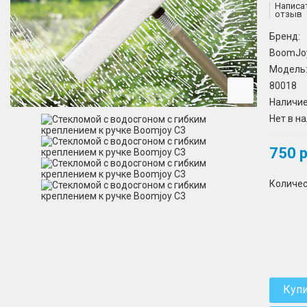
Написа
отзыв
Бренд:
BoomJo
Модель
80018
Наличие
Нет в н
750 р
Количе
Куп