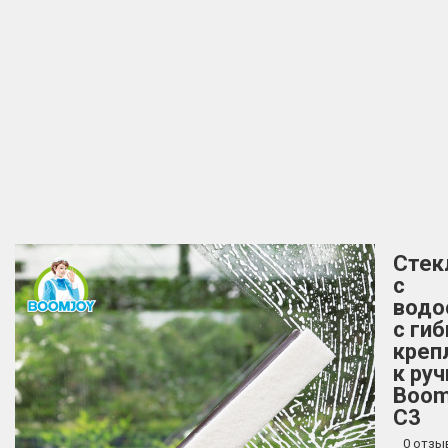
Стек
с
водо
с ги
креп
к ру
Boom
C3
0 отзы