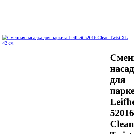
Смен
наса
для
парк
Leifh
52016
Clean