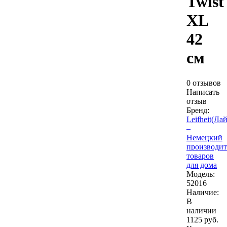
Twist
XL
42
см
0 отзывов
Написать
отзыв
Бренд:
Leifheit(Ла
–
Немецкий
производит
товаров
для дома
Модель:
52016
Наличие:
В
наличии
1125 руб.