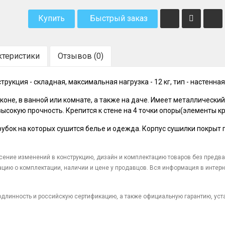
Купить
Быстрый заказ
ктеристики
Отзывов (0)
трукция - складная, максимальная нагрузка - 12 кг, тип - настенна
оне, в ванной или комнате, а также на даче. Имеет металлический
ысокую прочность. Крепится к стене на 4 точки опоры(элементы кр
рубок на которых сушится белье и одежда. Корпус сушилки покрыт
есение изменений в конструкцию, дизайн и комплектацию товаров без предв
цию о комплектации, наличии и цене у продавцов. Вся информация в интерн
 подлинность и российскую сертификацию, а также официальную гарантию, ус