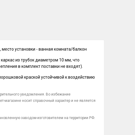
я, место установки - ванная комната/балкон
 каркас из трубок диаметром 10 мм, что
епления в комплект поставки не входят).
 порошковой краской устойчивой к воздействию
арительного уведомления. Во избежание
ет-магазине носит справочный характер и не является
тановленную заводом-изготовителем на территории РФ.