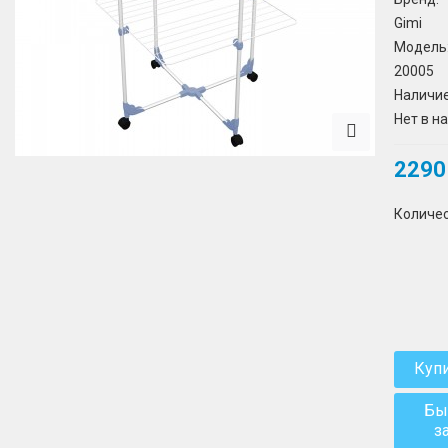
Gimi
Модель
20005
Наличие
Нет в н
2290
Количе
Куп
Бы
з