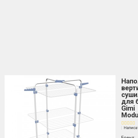
Напо
верт
суши
для 
Gimi
Modu
Написа
Бренд: