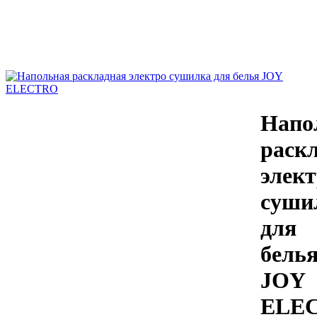
Напо
раск
элек
суши
для
бель
JOY
ELE