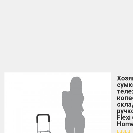
Хозя
сумк
теле
коле
скла
ручк
Flexi
Home