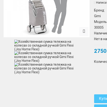
Написа
Бренд:
Gimi
Модель
30005
Наличие
Нет в н
2750
Количе
Куп