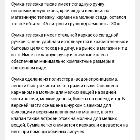
Сумка-тележка также имеет складную ручку.
непромокаемую ткань, крючок для вешанья на
магазинную тележку, карман на молнии сзади, остался
тот же объем - 45 литров и грузоподъемность - 30 кг.
Сумка-тележка имеет стальной каркас со складной
ручкой. Очень удобна и используется в хозяйственных и
бытовых целях: поход на дачу, на рынок, в магазин и т.д.
и т.п. Имеет складную ручку и съемные колеса
обеспечивая минимально компактные размеры в
сложенном виде.
Сумка сделана из полиэстера -водонепроницаема,
легко и быстро чистится от грязи и пыли. Оснащена
карманом на молнии для мелких вещей на задней
части: ключи, мелкие деньги, билеты на проезд и т.д. В
верхней части оснащена шнурком с замком для
фиксации и верхним клапаном на магните, в этот
клапан также встроен отсек на молнии для мелких
вещей. Сумка легко снимается с каркаса и одевается на
него при помощи обычных липучек.