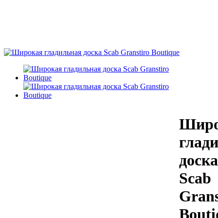
Широ
глад
доска
Scab
Grans
Bouti