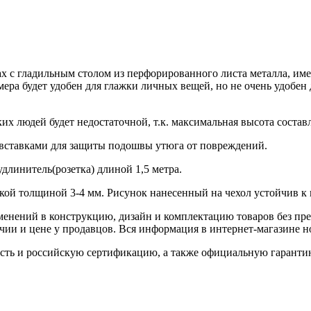
х с гладильным столом из перфорированного листа металла, им
ера будет удобен для глажки личных вещей, но не очень удобен
х людей будет недостаточной, т.к. максимальная высота составл
вставками для защиты подошвы утюга от повреждений.
удлинитель(розетка) длиной 1,5 метра.
кой толщиной 3-4 мм. Рисунок нанесенный на чехол устойчив к 
зменений в конструкцию, дизайн и комплектацию товаров без п
ии и цене у продавцов. Вся информация в интернет-магазине но
ность и российскую сертификацию, а также официальную гарант